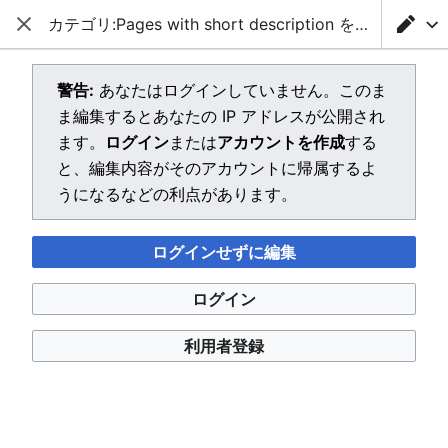
カテゴリ:Pages with short description を
編集中
転生したらスライムだった件Wiki
閉じる
メインメニューを開く
検索
利用者メニュー
「カテゴリ:Pages with short
警告:
あなたはログインしていません。このま
ま編集するとあなたの IP アドレスが公開され
description」を作成中
ます。
ログイン
または
アカウントを作成
する
と、編集内容がそのアカウントに帰属するよ
エディターを読み込んでいます。このメッセージが引き続
うになるなどの利点があります。
き表示される場合、
ページを再読み込み
してください。
ログインせずに編集
ログイン
転生したらスライムだった件Wiki
利用者登録
プライバシー・ポリシー
デスクトップ