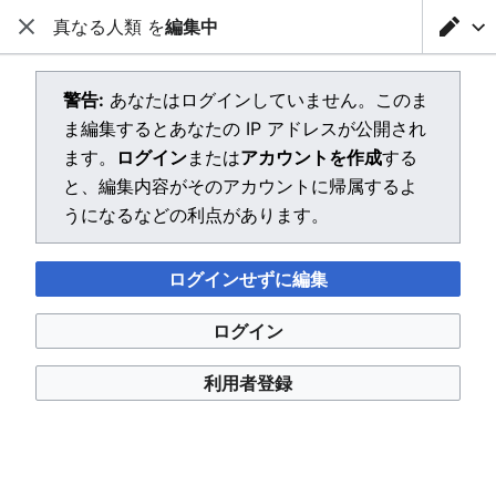
真なる人類 を
編集中
転生したらスライムだった件Wiki
閉じる
メインメニューを開く
検索
利用者メニュー
「真なる人類」を作成中
警告:
あなたはログインしていません。このま
ま編集するとあなたの IP アドレスが公開され
エディターを読み込んでいます。このメッセージが引き続
ます。
ログイン
または
アカウントを作成
する
き表示される場合、
ページを再読み込み
してください。
と、編集内容がそのアカウントに帰属するよ
うになるなどの利点があります。
ログインせずに編集
転生したらスライムだった件Wiki
ログイン
プライバシー・ポリシー
デスクトップ
利用者登録