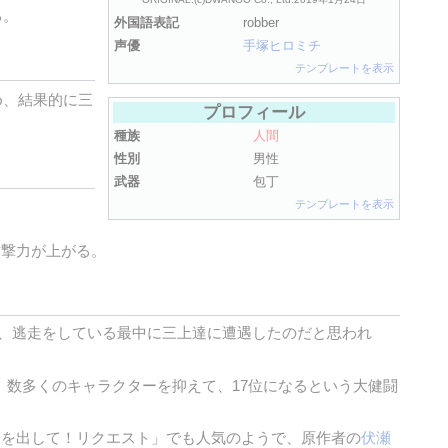
る。
外国語表記
robber
声優
手塚ヒロミチ
テンプレートを表示
め、結果的に三
プロフィール
種族
人間
性別
男性
武器
包丁
テンプレートを表示
攻撃力が上がる。
、逃走をしている最中に三上達に遭遇したのだと思われ
得し、数多くのキャラクターを抑えて、17位になるという大健闘
ャラを出して！リクエスト」でも人気のようで、原作者の
伏瀬