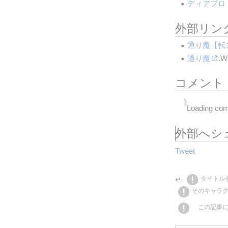
ディアブロ
外部リン
通り魔【転
通り魔
.W
コメント
Loading com
外部へシ
Tweet
↵ 
タイトル
そのキャラ
この記事に