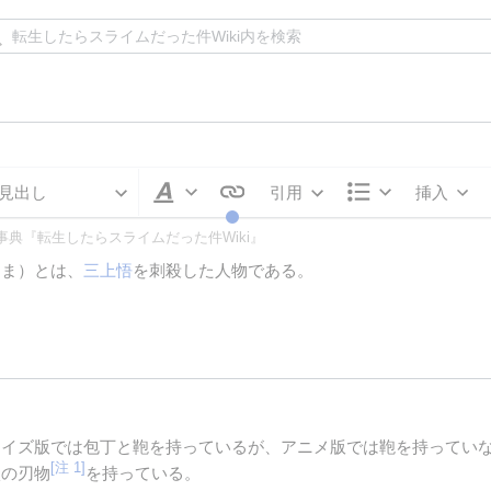
見出し
引用
挿入
文字の修飾
書式
事典『転生したらスライムだった件Wiki』
りま）とは、
三上悟
を刺殺した人物である。
ライズ版では包丁と鞄を持っているが、アニメ版では鞄を持ってい
[注 1]
状の刃物
を持っている。