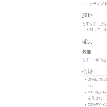
コミカライズ
経歴
包丁を手に持
上を刺してし
能力
装備
包丁
 - 一般
余談
漫画版では
る。
2018年
を見せた。
2019年