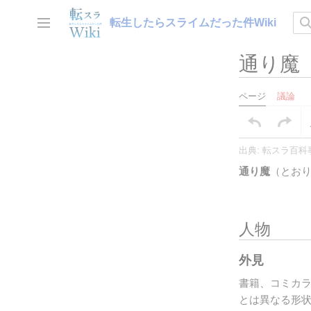
コ
ン
転生したらスライムだった件Wiki
サイドバーの切り替え
テ
ン
通り魔
ツ
に
ス
ページ
議論
キ
ッ
プ
出典: 転スラ百科
通り魔
（とお
節を挿入
人物
外見
書籍、コミカ
とは異なる形