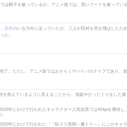
版では帽子を被っているが、アニメ版では、黒いフードを被ってい
ち、
田村
のいる方向に走っていたが、三上が田村を突き飛ばしたた
まった。
的な包丁。ただし、アニメ版ではおそらくサバイバルナイフであり、
鞄を抱えているように見えることから、強盗やひったくりをした後
から2019年にかけて行われたキャラクター人気投票では454ptを獲
[1]
から2020年にかけて行われた「『転スラ異聞～魔トリ～』にこのキ