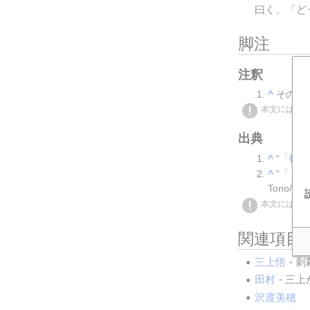
曰く、「ど
脚注
注釈
その形
本文には<re
出典
“
「転生
“
「『転
Tono/K
本文には<re
関連項目
三上悟
 - 
田村
 - 
沢渡美穂