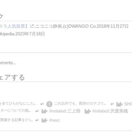
ク
スラ人気投票】
.ニコニコ静画.(c)DWANGO Co.2018年11月27日
ikipedia.2023年7月18日
ments...
ェアする
SH
↵
↵
を全てひらがなにしたうえで、濁点、半濁点、撥音を除去する。
これ以外でも、既存のカテゴリや自分で考えたカ
#related:三上悟
#related:沢渡美穂
↵
クターについての短い説明を入れる。タイトルの下や検索候補に出る。
#seo:
↵
関連する記事を3つまで考えて入れる。