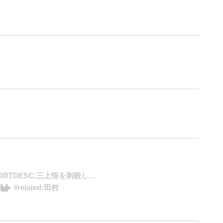
ORTDESC:三上悟を刺殺した人物
テゴリから、適切なものを選んでつけてよい。
#related:田村