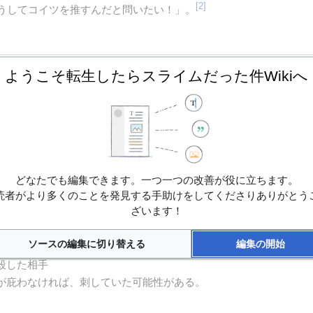
[2]
うしてコイツを推すんだと問いたい！」。
ようこそ転生したらスライムだった件Wikiへ
状から、おそらく
サバイバルナイフ
だと思われる。
f group="注">内容</ref>の形で挿入する。
したらスライムだった件」キャラクター人気投票
”.ニコニコ静画.(c)
スラ異聞～魔トリ～』にこのキャラを出して！リクエスト結果発表！！
どなたでも編集できます。一つ一つの改善が役に立ちます。
odansha.2025年2月6日閲覧。
読者がより多くのことを発見する手助けをしてくださりありがとう
f>内容</ref>の形で挿入する。
ざいます！
ソースの編集に切り替える
編集の開始
刺殺した相手
三上が庇わなければ、刺していた可能性がある。