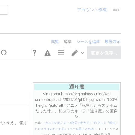
個人用ツ
アカウント作成
閲覧
編集
ソースを編集
履歴表示
変更を保存...
ページ設定
エディターを切り替え
通り魔
<img src='https://originalnews.nico/wp-
content/uploads/2019/01/ph01.jpg' width='100%'
height='auto' alt='アニメ『転生したらスライム
だった件』、転スラのキャラ「通り魔」の画像'
/>
ないうえ、包丁
出典:“
これまでのあらすじが5分でわかる！ TVアニメ『転生し
たらスライムだった件』1クール目まとめ
.ニコニコニュース
ORIGINAL.(c)DWANGO Co., Ltd.2019年1月24日