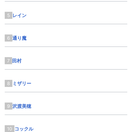
5
レイン
6
通り魔
7
田村
8
ミザリー
9
沢渡美穂
10
コックル