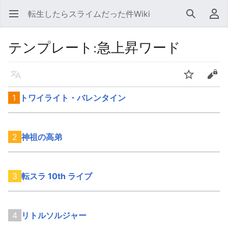
転生したらスライムだった件Wiki
メインメニューを開く
検索
利用者メニュー
テンプレート
:
急上昇ワード
言語
ウォッチ
編集
1
トワイライト・バレンタイン
2
神祖の高弟
3
転スラ 10th ライブ
4
リトルソルジャー